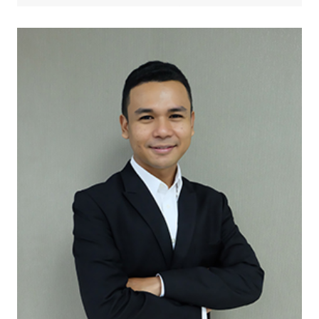
เลขานุการ
สำนักงานกลาง
penporn.m@psu.ac.th