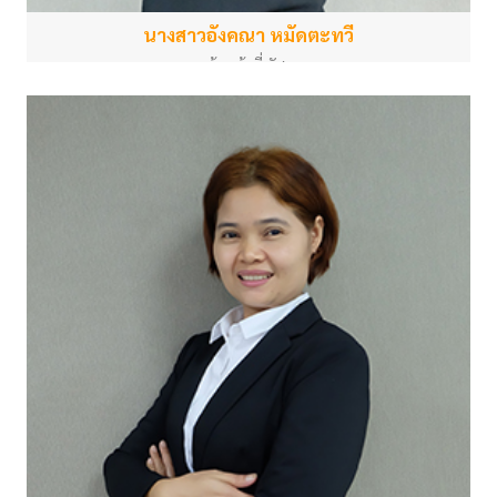
นางสาวอังคณา หมัดตะทวี
เจ้าหน้าที่พัสดุ
สำนักงานกลาง
angkana.m@psu.ac.th