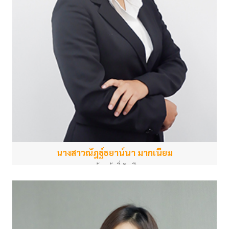
นางสาวณัฎฐ์ธยาน์นา มากเนียม
เจ้าหน้าที่บัญชี
สำนักงานกลาง
jantima.63540@gmail.com