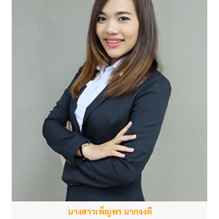
นางสาวเพ็ญพร มากจงดี