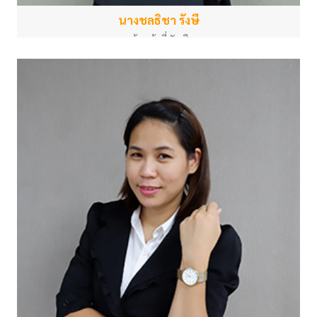
นางชลธิชา รังษี
เจ้าหน้าที่บัญชี
สำนักงานกลาง
cholticha.r@psu.ac.th