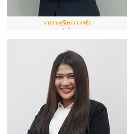
นางสาวสุรัลชนา ศรชัย
เจ้าหน้าที่บุคคล
สำนักงานกลาง
suranchana.o@psu.ac.th