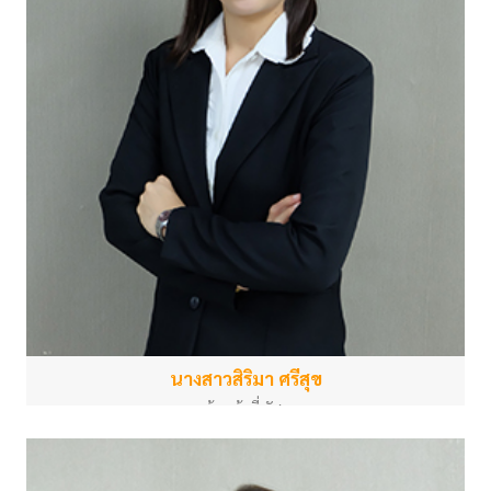
นางสาวสิริมา ศรีสุข
เจ้าหน้าที่พัสดุ
สำนักงานกลาง
sirima.sr@psu.ac.th