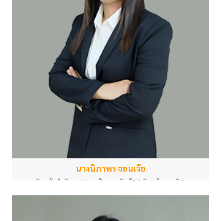
นางนิภาพร จอนเจือ
หัวหน้าสำนักงาน (การเงินและบัญชี) / หัวหน้างานพัสดุ
สำนักงานกลาง
nipaporn.b@psu.ac.th