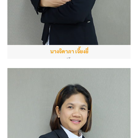
นางจิดาภา เจี้ยงยี่
แม่บ้าน
สำนักงานกลาง
natthaporn.c@psu.ac.th