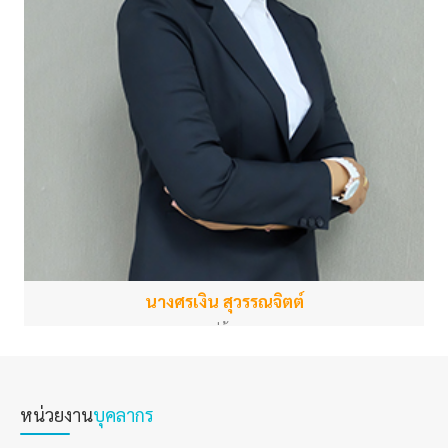
นางศรเงิน สุวรรณจิตต์
แม่บ้าน
สำนักงานกลาง
sornngern.s@psu.ac.th
หน่วยงาน
บุคลากร