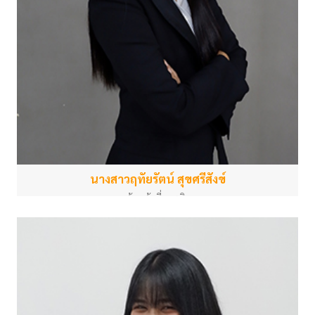
นางสาวฤทัยรัตน์ สุขศรีสังข์
เจ้าหน้าที่การเงิน
สำนักงานกลาง
ruetairat.s@psu.ac.th