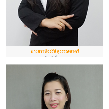
นางสาวนิจจรีย์ สุวรรณชาตรี
เจ้าหน้าที่บุคคล
สำนักงานกลาง
nitjaree.s@psu.ac.th