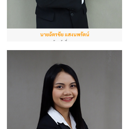
นายฉัตรชัย แสงนพรัตน์
เจ้าหน้าที่ธุรการ
สำนักงานกลาง
chatchai.s@psu.ac.th