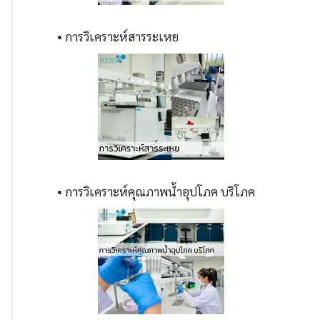
• การวิเคราะห์สารระเหย
• การวิเคราะห์คุณภาพน้ำอุปโภค บริโภค